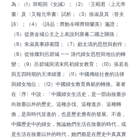
為：（1）班昭與《女誡》；（2）〈王昭君〈上元帝
書〉及〈又報元帝書〉試析；（3）徐淑及其〈答夫
詩〉；（4）《詩品：齊鮑令暉齊韓蘭英》箋證；
（5）從唐金城公主之上表說到唐蕃二國之關係；
（6）朱淑真事跡索隱；（7）顧太清的思想與創作；
（8）從徐燦到呂碧城 —— 清代婦女思想與地位的轉
變；（9）呂碧城與清末民初婦女教育；（10）張若名
與五四時期的天津婦運；（11）中國傳統社會的法律
與婦女地位；（12）中國婦女教育典範的轉換。著者
在〈序〉中說：「中國婦女生活史，是一部由妝臺步
向妝臺以外的歷史。這種步伐、這種進步、這種轉
換，是與時代並進的，也是歷史應有的發展。不過，
中國歷史中的婦女，無論她們生活在妝臺的時代，或
是生活在妝臺以外的時代，她們都是在歷史中真真實