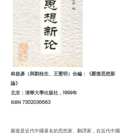
林啟彥（與劉桂生、王憲明）合編：《嚴復思想新
論》
北京：清華大學出版社，1999年
ISBN 7302036683
嚴復是近代中國著名的思想家、翻譯家，在近代中國